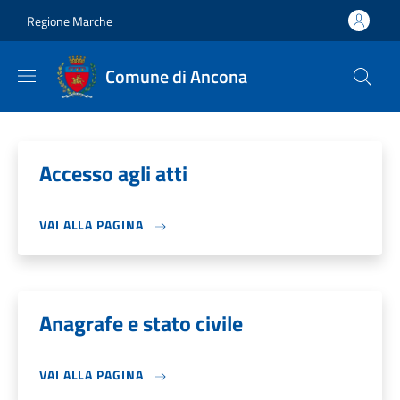
Salta al contenuto principale
Skip to footer content
Regione Marche
Comune di Ancona
Accesso agli atti
VAI ALLA PAGINA
Anagrafe e stato civile
VAI ALLA PAGINA