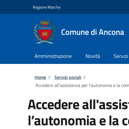
Salta al contenuto principale
Skip to footer content
Regione Marche
Comune di Ancona
Amministrazione
Novità
Servizi
Briciole di pane
Home
/
Servizi sociali
/
Accedere all'assistenza per l’autonomia e la com
Accedere all'assi
l’autonomia e la 