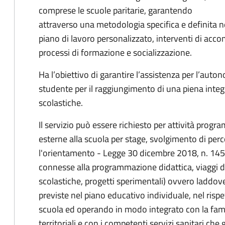
comprese le scuole paritarie, garantendo
attraverso una metodologia specifica e definita n
piano di lavoro personalizzato, interventi di acc
processi di formazione e socializzazione.
Ha l’obiettivo di garantire l’assistenza per l’aut
studente per il raggiungimento di una piena integ
scolastiche.
Il servizio può essere richiesto per attività progr
esterne alla scuola per stage, svolgimento di perc
l'orientamento - Legge 30 dicembre 2018, n. 145
connesse alla programmazione didattica, viaggi d’i
scolastiche, progetti sperimentali) ovvero laddo
previste nel piano educativo individuale, nel risp
scuola ed operando in modo integrato con la famigli
territoriali e con i competenti servizi sanitari che