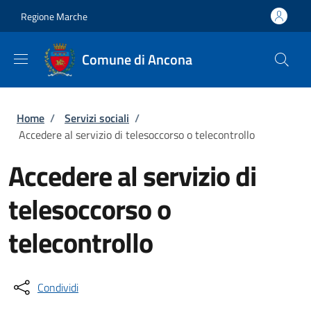
Salta al contenuto principale
Skip to footer content
Regione Marche
Comune di Ancona
Briciole di pane
Home
/
Servizi sociali
/
Accedere al servizio di telesoccorso o telecontrollo
Accedere al servizio di
telesoccorso o
telecontrollo
Condividi