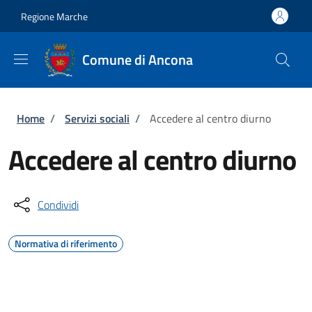
Salta al contenuto principale
Skip to footer content
Regione Marche
Comune di Ancona
Briciole di pane
Home
/
Servizi sociali
/
Accedere al centro diurno
Accedere al centro diurno
Condividi
Normativa di riferimento