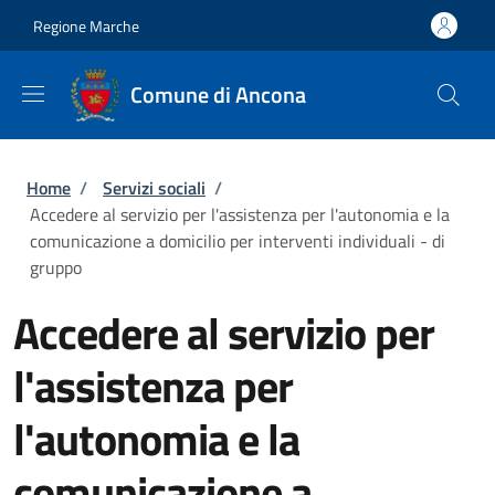
Salta al contenuto principale
Skip to footer content
Regione Marche
Comune di Ancona
Briciole di pane
Home
/
Servizi sociali
/
Accedere al servizio per l'assistenza per l'autonomia e la
comunicazione a domicilio per interventi individuali - di
gruppo
Accedere al servizio per
l'assistenza per
l'autonomia e la
comunicazione a