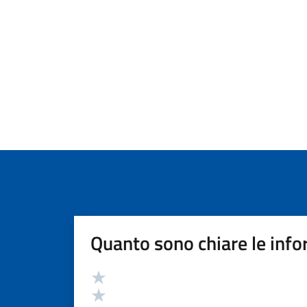
Quanto sono chiare le info
Valutazione
Valuta 5 stelle su 5
Valuta 4 stelle su 5