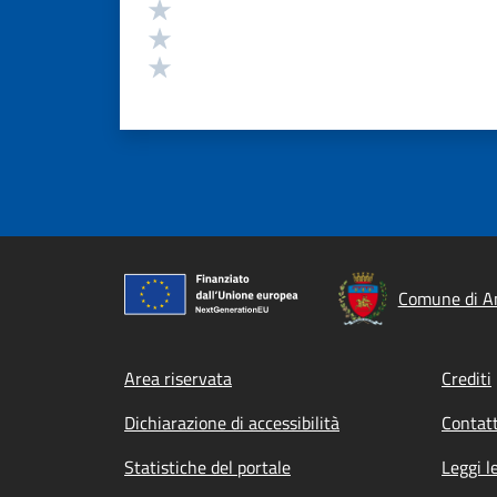
Valuta 3 stelle su 5
Valuta 2 stelle su 5
Valuta 1 stelle su 5
Comune di A
Footer menu
Area riservata
Crediti
Dichiarazione di accessibilità
Contatt
Statistiche del portale
Leggi l