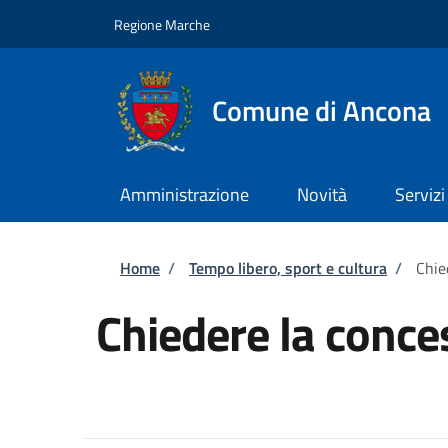
Salta al contenuto principale
Skip to footer content
Regione Marche
Comune di Ancona
Amministrazione
Novità
Servizi
Briciole di pane
Home
/
Tempo libero, sport e cultura
/
Chie
Chiedere la conce