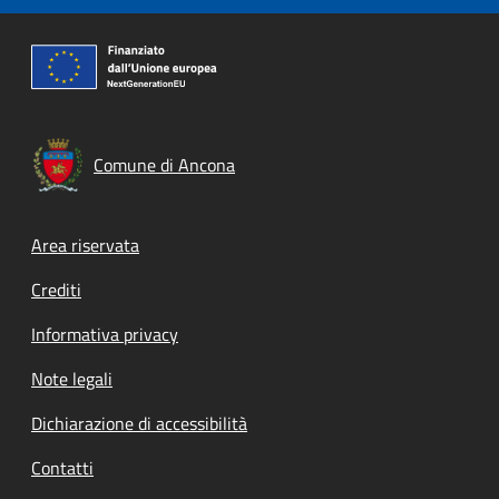
Comune di Ancona
Footer menu
Area riservata
Crediti
Informativa privacy
Note legali
Dichiarazione di accessibilità
Contatti