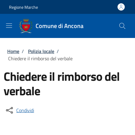
Salta al contenuto principale
Skip to footer content
Regione Marche
Comune di Ancona
Briciole di pane
Home
/
Polizia locale
/
Chiedere il rimborso del verbale
Chiedere il rimborso del
verbale
Condividi