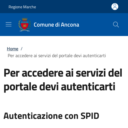
Salta al contenuto principale
Skip to footer content
Regione Marche
Comune di Ancona
Briciole di pane
Home
/
Per accedere ai servizi del portale devi autenticarti
Per accedere ai servizi del
portale devi autenticarti
Autenticazione con SPID