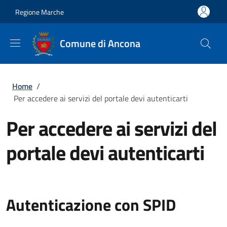
Salta al contenuto principale
Skip to footer content
Regione Marche
Comune di Ancona
Briciole di pane
Home
/
Per accedere ai servizi del portale devi autenticarti
Per accedere ai servizi del
portale devi autenticarti
Autenticazione con SPID