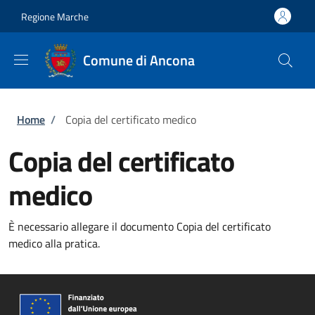
Salta al contenuto principale
Skip to footer content
Regione Marche
Comune di Ancona
Briciole di pane
Home
/
Copia del certificato medico
Copia del certificato
medico
È necessario allegare il documento Copia del certificato
medico alla pratica.