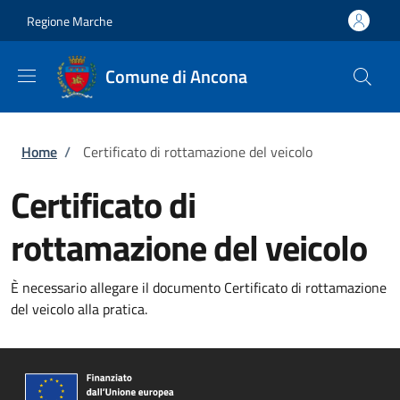
Salta al contenuto principale
Skip to footer content
Regione Marche
Comune di Ancona
Briciole di pane
Home
/
Certificato di rottamazione del veicolo
Certificato di
rottamazione del veicolo
È necessario allegare il documento Certificato di rottamazione
del veicolo alla pratica.