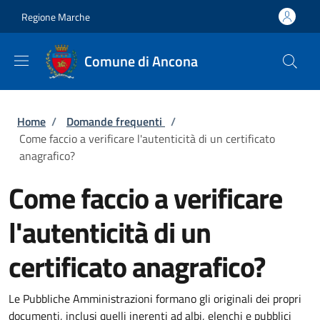
Salta al contenuto principale
Skip to footer content
Regione Marche
Comune di Ancona
Briciole di pane
Home
/
Domande frequenti
/
Come faccio a verificare l'autenticità di un certificato
anagrafico?
Come faccio a verificare
l'autenticità di un
certificato anagrafico?
Le Pubbliche Amministrazioni formano gli originali dei propri
documenti, inclusi quelli inerenti ad albi, elenchi e pubblici