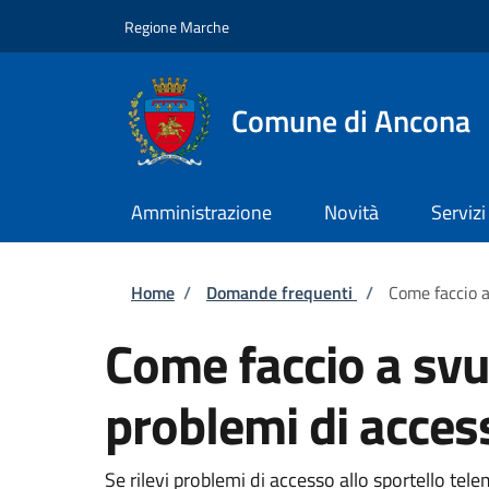
Salta al contenuto principale
Skip to footer content
Regione Marche
Comune di Ancona
Amministrazione
Novità
Servizi
Briciole di pane
Home
/
Domande frequenti
/
Come faccio a
Come faccio a svu
problemi di acces
Se rilevi problemi di accesso allo sportello tel