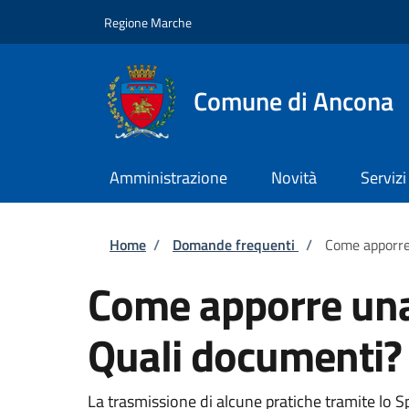
Salta al contenuto principale
Skip to footer content
Regione Marche
Comune di Ancona
Amministrazione
Novità
Servizi
Briciole di pane
Home
/
Domande frequenti
/
Come apporre 
Come apporre una 
Quali documenti? 
La trasmissione di alcune pratiche tramite lo S