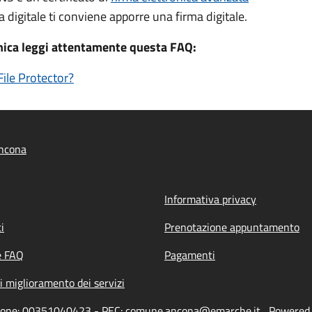
a digitale ti conviene apporre una firma digitale.
onica leggi attentamente questa FAQ:
ile Protector?
ncona
Informativa privacy
i
Prenotazione appuntamento
e FAQ
Pagamenti
i miglioramento dei servizi
azione: 00351040423 - PEC: comune.ancona@emarche.it
Powered b