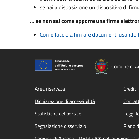
se hai a disposizione un dispositivo di firm
... se non sai come apporre una firma elettr
Come faccio a firmare documenti usando F
Comune di A
Footer menu
Area riservata
Crediti
Dichiarazione di accessibilità
Contatt
Statistiche del portale
Leggi l
Segnalazione disservizio
Piano d
Comune di Ancona - Partita IVA dell'amministr