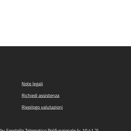
Note legali
Richiedi assistenza
Riepilogo valutazioni
y Sportello Telematico Polifunzionale (v. 10.41.2)