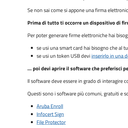
Se non sai come si appone una firma elettroni
Prima di tutto ti occorre un dispositivo di fi
Per poter generare firme elettroniche hai biso
se usi una smart card hai bisogno che al 
se usi un token USB devi
inserirlo in una d
... poi devi aprire il software che preferisci p
Il software deve essere in grado di interagire c
Questi sono i software più comuni, gratuiti e sca
Aruba Enroll
Infocert Sign
File Protector