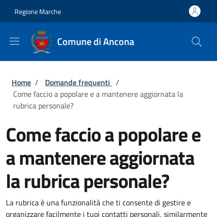
Salta al contenuto principale
Skip to footer content
Regione Marche
Comune di Ancona
Briciole di pane
Home
/
Domande frequenti
/
Come faccio a popolare e a mantenere aggiornata la
rubrica personale?
Come faccio a popolare e
a mantenere aggiornata
la rubrica personale?
La rubrica è una funzionalità che ti consente di gestire e
organizzare facilmente i tuoi contatti personali, similarmente