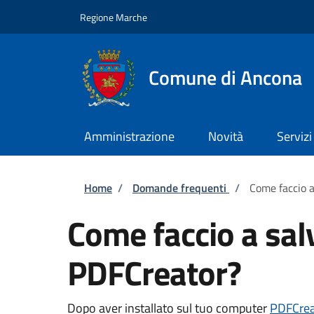
Salta al contenuto principale
Skip to footer content
Regione Marche
Comune di Ancona
Amministrazione
Novità
Servizi
Briciole di pane
Home
/
Domande frequenti
/
Come faccio a
Come faccio a sal
PDFCreator?
Dopo aver installato sul tuo computer
PDFCrea