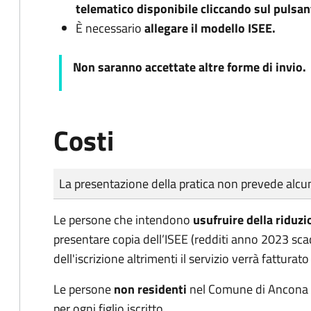
telematico disponibile cliccando sul pulsant
È necessario
allegare il modello ISEE.
Non saranno accettate altre forme di invio.
Costi
Tipo di pagamento
Importo
La presentazione della pratica non prevede al
Le persone che intendono
usufruire della riduzi
presentare copia dell’ISEE (redditi anno 2023 sc
dell'iscrizione altrimenti il servizio verrà fatturato
Le persone
non residenti
nel Comune di Ancona
per ogni figlio iscritto.