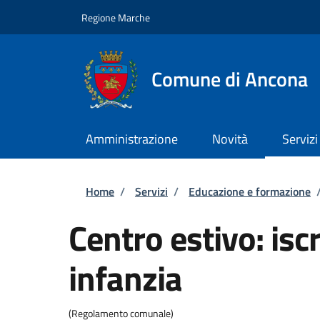
Salta al contenuto principale
Skip to footer content
Regione Marche
Comune di Ancona
Amministrazione
Novità
Servizi
Briciole di pane
Home
/
Servizi
/
Educazione e formazione
Centro estivo: iscr
infanzia
(Regolamento comunale)