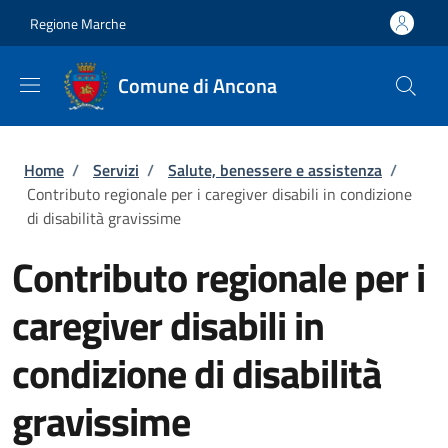
Salta al contenuto principale
Skip to footer content
Regione Marche
Comune di Ancona
Briciole di pane
Home
/
Servizi
/
Salute, benessere e assistenza
/
Contributo regionale per i caregiver disabili in condizione
di disabilità gravissime
Contributo regionale per i
caregiver disabili in
condizione di disabilità
gravissime