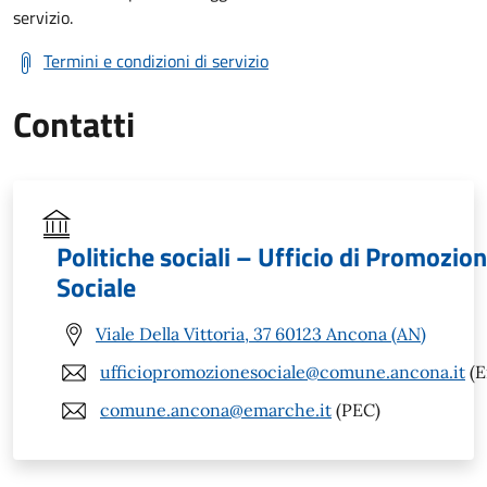
servizio.
Termini e condizioni di servizio
Contatti
Politiche sociali – Ufficio di Promozio
Sociale
Viale Della Vittoria, 37 60123 Ancona (AN)
ufficiopromozionesociale@comune.ancona.it
(E
comune.ancona@emarche.it
(PEC)