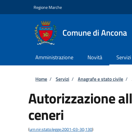
Salta al contenuto principale
Skip to footer content
Regione Marche
Comune di Ancona
Amministrazione
Novità
Servizi
Briciole di pane
Home
/
Servizi
/
Anagrafe e stato civile
/
Autorizzazione all
ceneri
(
urn:nir:stato:legge:2001-03-30;130
)