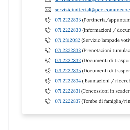
servizicimiteriali@pec.comuneanc
071.2222833
(Portineria/appuntam
071.2222830
(informazioni / docum
071.2812082
(Servizio lampade voti
071.2222832
(Prenotazioni tumula
071.2222832
(Documenti di trasport
071.2222835
(Documenti di traspor
071.2222834
( Esumazioni / ricerch
071.2222831
(Concessioni in scade
071.2222837
(Tombe di famiglia/rim