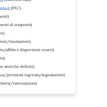
ona.it
(PEC)
enti)
enti di trasporto)
ve)
zioni/inumazioni)
o/affido e dispersioni ceneri)
to)
e storiche defunti)
nza/permessi ingresso/segnalazioni)
borsi/rateizzazioni)