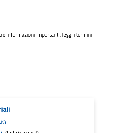
tre informazioni importanti, leggi i termini
iali
AN)
it
(Indirizzo mail)