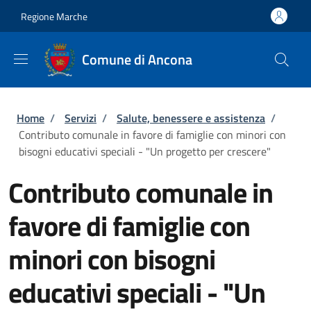
Salta al contenuto principale
Skip to footer content
Regione Marche
Comune di Ancona
Briciole di pane
Home
/
Servizi
/
Salute, benessere e assistenza
/
Contributo comunale in favore di famiglie con minori con
bisogni educativi speciali - "Un progetto per crescere"
Contributo comunale in
favore di famiglie con
minori con bisogni
educativi speciali - "Un