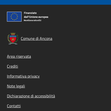
Comune di Ancona
Footer menu
Area riservata
Crediti
Informativa privacy
Note legali
Dichiarazione di accessibilità
Contatti