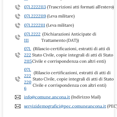
071.2222113
(Trascrizioni atti formati all'estero)
071.2222119
(Leva militare)
071.2222111
(Leva militare)
071.2222
(Dichiarazioni Anticipate di
111
Trattamento (DAT))
071.
(Rilascio certificazioni, estratti di atti di
222
Stato Civile, copie integrali di atti di Stato
2115
Civile e corrispondenza con altri enti)
071.
(Rilascio certificazioni, estratti di atti di
222
Stato Civile, copie integrali di atti di Stato
220
Civile e corrispondenza con altri enti)
6
info@comune.ancona.it
(Indirizzo Mail)
servizidemografici@pec.comuneancona.it
(PEC