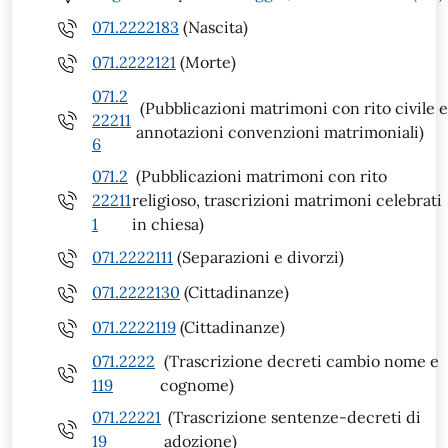
071.2222183
(Nascita)
071.2222121
(Morte)
071.2
(Pubblicazioni matrimoni con rito civile e
22211
annotazioni convenzioni matrimoniali)
6
071.2
(Pubblicazioni matrimoni con rito
22211
religioso, trascrizioni matrimoni celebrati
1
in chiesa)
071.2222111
(Separazioni e divorzi)
071.2222130
(Cittadinanze)
071.2222119
(Cittadinanze)
071.2222
(Trascrizione decreti cambio nome e
119
cognome)
071.22221
(Trascrizione sentenze-decreti di
19
adozione)