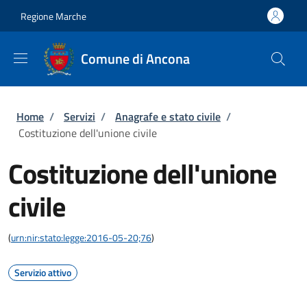
Salta al contenuto principale
Skip to footer content
Regione Marche
Comune di Ancona
Briciole di pane
Home
/
Servizi
/
Anagrafe e stato civile
/
Costituzione dell'unione civile
Costituzione dell'unione
civile
(
urn:nir:stato:legge:2016-05-20;76
)
Servizio attivo