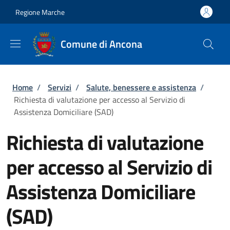
Salta al contenuto principale
Skip to footer content
Regione Marche
Comune di Ancona
Briciole di pane
Home
/
Servizi
/
Salute, benessere e assistenza
/
Richiesta di valutazione per accesso al Servizio di
Assistenza Domiciliare (SAD)
Richiesta di valutazione
per accesso al Servizio di
Assistenza Domiciliare
(SAD)