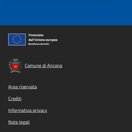
Comune di Ancona
Footer menu
Area riservata
Crediti
Informativa privacy
Note legali