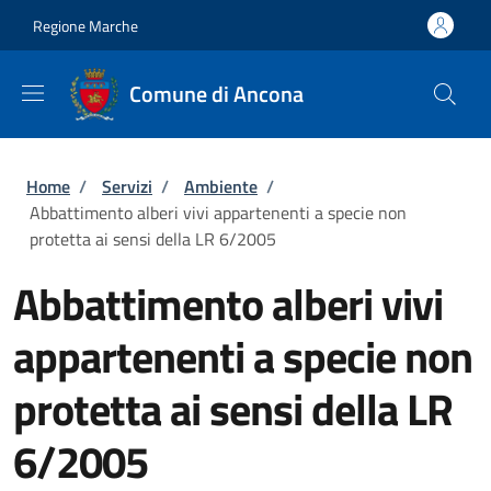
Salta al contenuto principale
Skip to footer content
Regione Marche
Comune di Ancona
Briciole di pane
Home
/
Servizi
/
Ambiente
/
Abbattimento alberi vivi appartenenti a specie non
protetta ai sensi della LR 6/2005
Abbattimento alberi vivi
appartenenti a specie non
protetta ai sensi della LR
6/2005