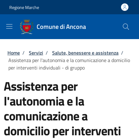
Salta al contenuto principale
Skip to footer content
Regione Marche
Comune di Ancona
Briciole di pane
Home
/
Servizi
/
Salute, benessere e assistenza
/
Assistenza per l'autonomia e la comunicazione a domicilio
per interventi individuali - di gruppo
Assistenza per
l'autonomia e la
comunicazione a
domicilio per interventi