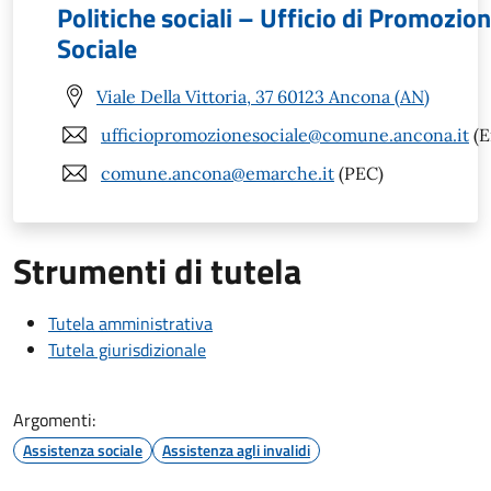
Politiche sociali – Ufficio di Promozio
Sociale
Viale Della Vittoria, 37 60123 Ancona (AN)
ufficiopromozionesociale@comune.ancona.it
(E
comune.ancona@emarche.it
(PEC)
Strumenti di tutela
Tutela amministrativa
Tutela giurisdizionale
Argomenti:
Assistenza sociale
Assistenza agli invalidi