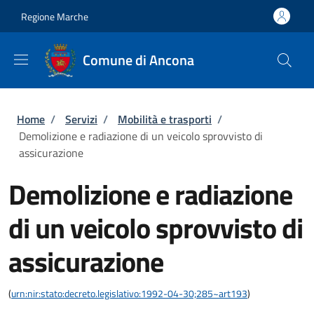
Salta al contenuto principale
Skip to footer content
Regione Marche
Comune di Ancona
Briciole di pane
Home
/
Servizi
/
Mobilità e trasporti
/
Demolizione e radiazione di un veicolo sprovvisto di
assicurazione
Demolizione e radiazione
di un veicolo sprovvisto di
assicurazione
(
urn:nir:stato:decreto.legislativo:1992-04-30;285~art193
)