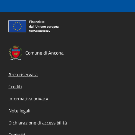
Comune di Ancona
Footer menu
Area riservata
Crediti
Informativa privacy
Note legali
Dichiarazione di accessibilità
Contatti