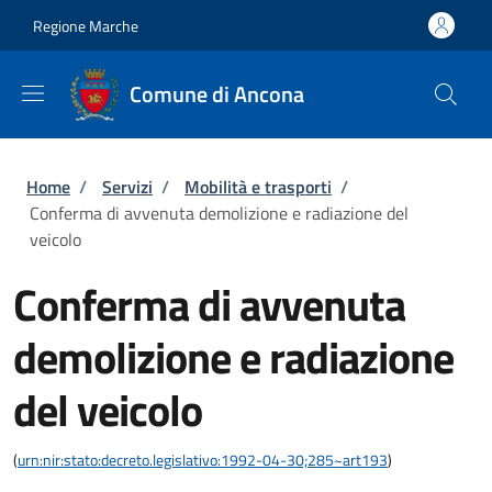
Salta al contenuto principale
Skip to footer content
Regione Marche
Comune di Ancona
Briciole di pane
Home
/
Servizi
/
Mobilità e trasporti
/
Conferma di avvenuta demolizione e radiazione del
veicolo
Conferma di avvenuta
demolizione e radiazione
del veicolo
(
urn:nir:stato:decreto.legislativo:1992-04-30;285~art193
)